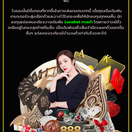
พัน
ในรอบนั้นมีขั้นตอนที่ยากขึ้นในการเล่นเกมประเภทนี้ เมื่อคุณเริ่มเดิมพัน
เทรดเดอร์จะสุ่มเลือกถั่วและวางไว้ในกองเพื่อให้นักลงทุนทุกคนเห็น นัก
ลงทุนแต่ละคนจะต้องวางเดิมพัน
Lucabet ทางเข้า
โดยทายว่าจะมีถั่ว
เหลืออยู่ในกองสุดท้ายกี่เมล็ด เมื่อเดิมพันเสร็จสิ้นเจ้ามือจะแยกถั่วออกเป็น
ชิ้นๆ แต่ละกองจะต้องมีจำนวนถั่วเท่ากันจึงจะหาได้