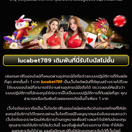
lucabet789 เดิมพันที่นี่รับโบนัสไม่อั้น
เล่นเกมคาสิโนออนไลน์ทั้งหมดผ่านอุปกรณ์มือถือด้วยระบบปฏิบัติการที่ทันสมัย
ที่สุด ฝากขั้นต่ำ 1 บาท
lucabet789
เป็นเว็บไซต์พนันที่ให้คุณสร้างรายได้โดย
ใช้ระบบออนไลน์ที่สามารถใช้งานผ่านอุปกรณ์มือถือได้ ตรวจสอบให้แน่ใจว่า
ระบบปฏิบัติการที่นักลงทุนใช้ต่อจากนี้ไปเป็นระบบปฏิบัติการที่ทันสมัยที่สุด คุณ
สามารถเริ่มเดิมพันด้วยยอดเครดิตขั้นต่ำเพียง 1 บาท
เว็บไซต์ของเราถือเป็นเว็บไซต์คาสิโนออนไลน์แห่งเดียวในประเทศไทยที่ให้นัก
ลงทุนใช้บริการได้โดยตรงผ่านเว็บไซต์โดยมีใบอนุญาตและใบรับรองแสดงว่า
เว็บไซต์ของเราพร้อมให้บริการด้านกฎหมายเพื่อสร้างผลกำไรให้กับนักลงทุน
คุณสามารถใช้บริการได้แล้ววันนี้ รองรับผู้เล่นทั้งระบบภาษาไทย ทำให้นัก
ลงทุนหาเงินได้ง่าย และยังมีเกมคาสิโนให้นักลงทุนหาเงินได้ที่เว็บไซต์