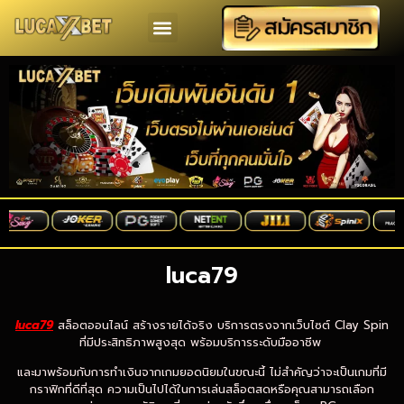
luca79
luca79
สล็อตออนไลน์ สร้างรายได้จริง บริการตรงจากเว็บไซต์ Clay Spin
ที่มีประสิทธิภาพสูงสุด พร้อมบริการระดับมืออาชีพ
และมาพร้อมกับการทำเงินจากเกมยอดนิยมในขณะนี้ ไม่สำคัญว่าจะเป็นเกมที่มี
กราฟิกที่ดีที่สุด ความเป็นไปได้ในการเล่นสล็อตสดหรือคุณสามารถเลือก