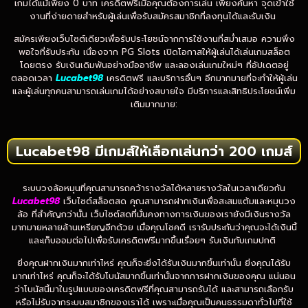
เกมได้แม้เพียง 0 บาท เครดิตฟรีเมื่อคุณต้องการเล่น เพียงค้นหา จุดเข้าใช้
งานที่ง่ายดายสำหรับผู้เล่นเพื่อรับสมัครสมาชิกที่ลงทุนได้และรับเงิน
สมัครเพียงเว็บไซต์เดียวเพื่อรับประโยชน์จากการใช้งานที่สม่ำเสมอ ความพึง
พอใจที่รับประกัน เนื่องจาก PG Slots เปิดโอกาสให้ผู้เล่นได้เล่นเกมสล็อต
โดยตรง รับเงินเดิมพันอย่างมืออาชีพ และลองเล่นเกมใหม่ๆ ที่อัปเดตอยู่
ตลอดเวลา
Lucabet98
เครดิตฟรี และบริการอื่นๆ อีกมากมายที่จะทำให้ผู้เล่น
และผู้เล่นทุกคนสามารถเล่นเกมได้อย่างสบายใจ มีบริการและสิทธิประโยชน์เพิ่ม
เติมมากมาย:
Lucabet98 มีเกมส์ให้เลือกเล่นกว่า 200 เกมส์
ระบบวงล้อหมุนที่คุณสามารถคว้ารางวัลได้หลายรางวัลในเวลาเดียวกัน
Lucabet98
เว็บไซต์สล็อตสด คุณสามารถฝากเงินเพื่อสะสมแต้มและหมุนวง
ล้อ ที่สำคัญกว่านั้น เว็บไซต์สดที่มั่นคงทางการเงินของเรายังมีเงินรางวัล
มากมายหลายล้านเหรียญอีกด้วย เมื่อคุณโชคดี เรารับประกันว่าคุณจะได้เงินนี้
และเก็บออมต่อไปเพื่อรับเครดิตฟรีมากขึ้นเรื่อยๆ รับเงินกับเกมปกติ
ยิ่งคุณฝากเงินมากเท่าไหร่ คุณก็จะยิ่งได้รับเงินมากขึ้นเท่านั้น ยิ่งคุณได้รับ
มากเท่าไหร่ คุณก็จะได้รับโบนัสมากขึ้นเท่านั้นจากการฝากเงินของคุณ แน่นอน
ว่าโบนัสนี้มาในรูปแบบของเครดิตฟรีที่คุณสามารถรับได้ และสามารถเลือกรับ
หรือไม่รับจากระบบสมาชิกของเราได้ เพราะเมื่อคุณเป็นคนธรรมดาทั่วไปที่ใช้