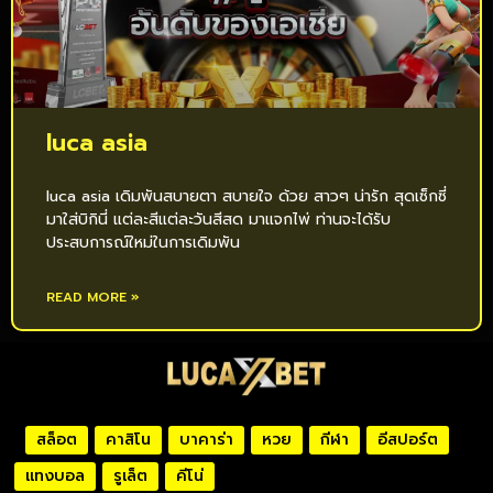
luca asia
luca asia เดิมพันสบายตา สบายใจ ด้วย สาวๆ น่ารัก สุดเซ็กซี่
มาใส่บิกินี่ แต่ละสีแต่ละวันสีสด มาแจกไพ่ ท่านจะได้รับ
ประสบการณ์ใหม่ในการเดิมพัน
READ MORE »
สล็อต
คาสิโน
บาคาร่า
หวย
กีฬา
อีสปอร์ต
แทงบอล
รูเล็ต
คีโน่